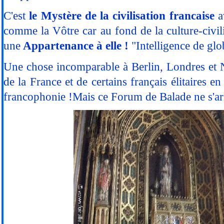
C'est
le Mystère de la civilisation francaise
a
comme la Vôtre car au fond de la culture-civili
une
Appartenance à elle !
"Intelligence de glo
Une chose incomparable à Berlin, Londres et 
de la France et de certains français élitaires en 
francophonie !Mais ce Forum de Balade ne s'arrêt