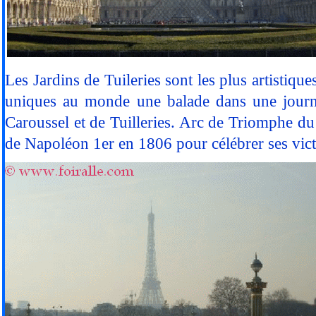
Les Jardins de Tuileries sont les plus artistiques
uniques au monde une balade
dans une journ
Caroussel et de Tuilleries. Arc de Triomphe du 
de Napoléon 1er en 1806 pour célébrer ses vict