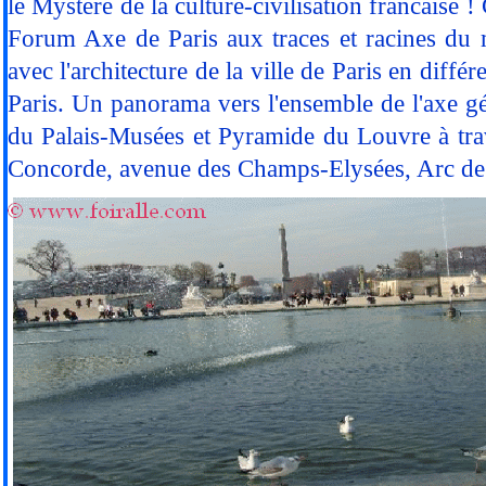
le Mystère de la culture-civilisation francaise 
Forum Axe de Paris aux traces et racines du my
avec l'architecture de la ville de Paris en diffé
Paris.
Un panorama vers l'ensemble de l'axe génia
du Palais-Musées et Pyramide du Louvre à trave
Concorde, avenue des Champs-Elysées, Arc de