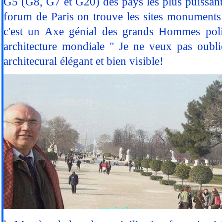
G5 (G8, G7 et G20) des pays les plus puissant
forum de Paris on trouve les sites monuments a
c'est un Axe génial des grands Hommes politi
architecture mondiale " Je ne veux pas oubl
architecural élégant et bien visible!