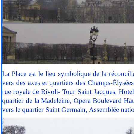
La Place est le lieu symbolique de la réconcili
vers des axes et quartiers des Champs-Élysée
rue royale de Rivoli- Tour Saint Jacques, Hotel
quartier de la Madeleine, Opera Boulevard Hau
vers le quartier Saint Germain, Assemblée nati