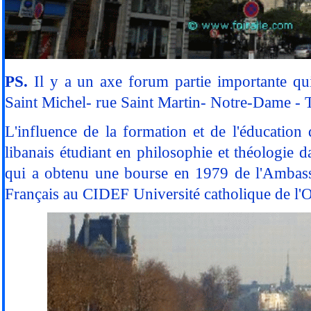
PS.
Il y a un axe forum partie importante q
Saint Michel- rue Saint Martin- Notre-Dame - 
L'influence de la formation et de l'éducation 
libanais étudiant en philosophie et théologie d
qui a obtenu une bourse en 1979 de l'Ambassa
Français au CIDEF Université catholique de l'