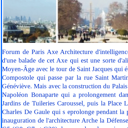
Forum de Paris Axe Architecture d'intelligen
d'une balade de cet Axe qui est une sorte d'
Moyen-Âge avec le tour de Saint Jacques qui é
Compostole qui passe par la rue Saint Martin
Généviève. Mais avec la construction du Palai
Napoléon Bonaparte qui a prolongement dans 
Jardins de Tuileries Caroussel, puis la Plac
Charles De Gaule qui s eprolonge pendant la p
inauguration de l'architecture Arche la Défense