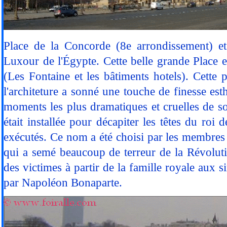
Place de la Concorde (8e arrondissement) 
Luxour de l'Égypte. Cette belle grande Place est
(Les Fontaine et les bâtiments hotels)
. Cette 
l'architeture a sonné une touche de finesse esth
moments les plus dramatiques et cruelles de son
était installée pour décapiter les têtes du roi
exécutés. Ce nom a été choisi par les membres d
qui a semé beaucoup de terreur de la Révolutio
des victimes à partir de la famille royale aux 
par Napoléon Bonaparte.