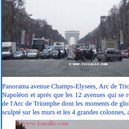
Panorama avenue Champs-Elysees, Arc de Triomp
Napoléon et aprés que les 12 avenues qui se r
de l'Arc de Triomphe dont les moments de gloi
sculpté sur les murs et les 4 grandes colonnes,