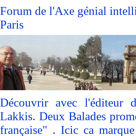
Forum de l'Axe génial intell
Paris
Découvrir avec l'éditeur 
Lakkis. Deux Balades prome
française" . Icic ca marqu