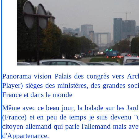
Panorama vision Palais des congrès vers Arch
Player) sièges des ministères, des grandes soci
France et dans le monde
Même avec ce beau jour, la balade sur les Jard
(France) et en peu de temps je suis devenu "
citoyen allemand qui parle l'allemand mais avec 
d'Appartenance.